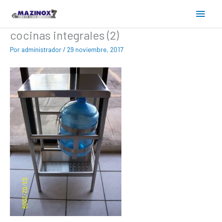
Ir
Menú
al
contenido
princ
cocinas integrales (2)
Por
administrador
/
29 noviembre, 2017