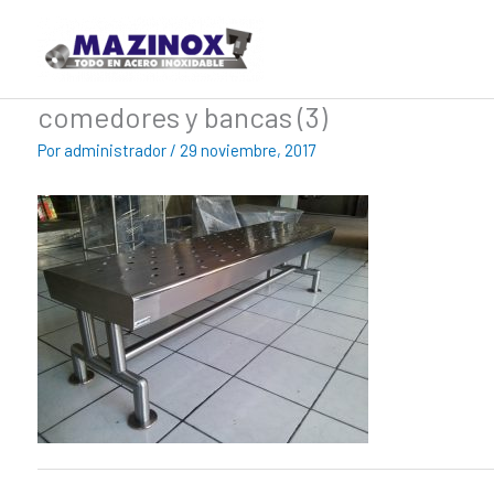
Ir
al
contenido
comedores y bancas (3)
Por
administrador
/
29 noviembre, 2017