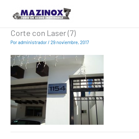
Ir
al
contenido
Corte con Laser (7)
Por
administrador
/
29 noviembre, 2017