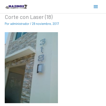
Ir
Menú
al
contenido
princ
Corte con Laser (18)
Por
administrador
/
29 noviembre, 2017