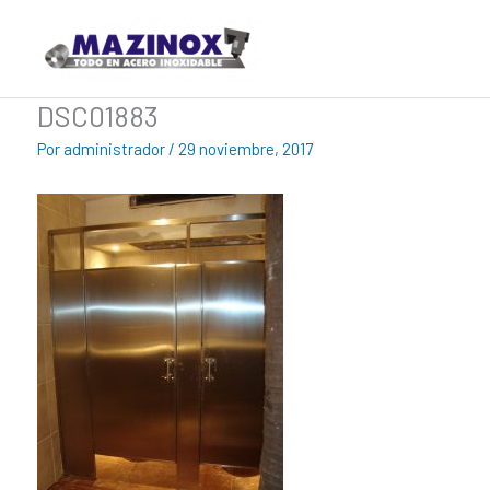
Ir
al
contenido
DSC01883
Por
administrador
/
29 noviembre, 2017