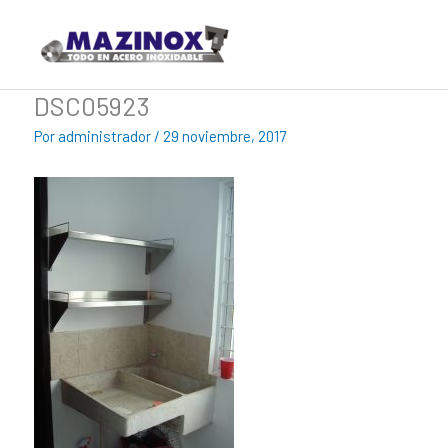
Ir
al
contenido
DSC05923
Por
administrador
/
29 noviembre, 2017