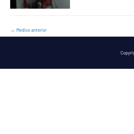
←
Medios anterior
Copyri