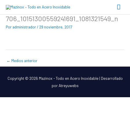
Ir
Men
al
contenido
706_10151300559241691_1081321549_n
prin
Por
administrador
/
29 noviembre, 2017
←
Medios anterior
Copyright © 2026
Mazinox - Todo en Acero Inoxidable
| Desarrollado
por Atreyuwebs