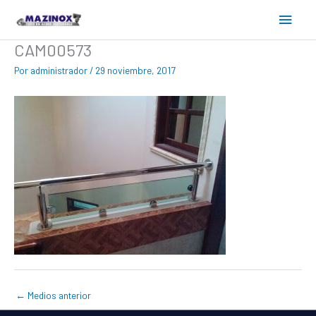
Ir
Menú
al
contenido
princ
CAM00573
Por
administrador
/
29 noviembre, 2017
←
Medios anterior