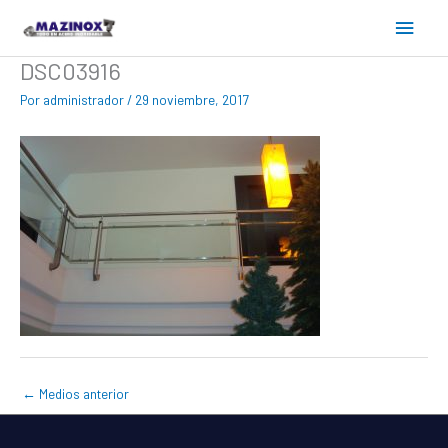
Ir
Menú
al
contenido
princ
DSC03916
Por
administrador
/
29 noviembre, 2017
←
Medios anterior