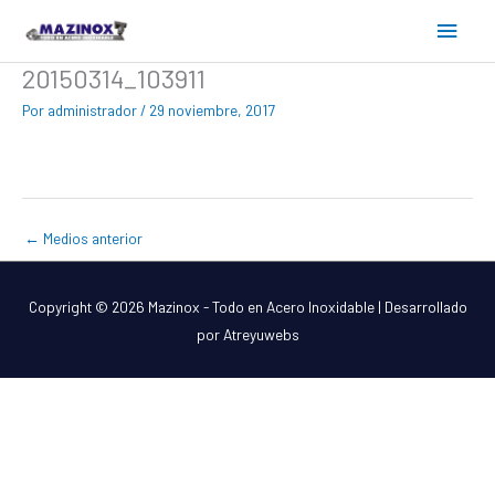
Ir
Menú
al
contenido
princ
20150314_103911
Por
administrador
/
29 noviembre, 2017
←
Medios anterior
Copyright © 2026
Mazinox - Todo en Acero Inoxidable
| Desarrollado
por Atreyuwebs