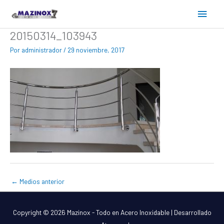
Ir
Menú
al
contenido
princ
20150314_103943
Por
administrador
/
29 noviembre, 2017
←
Medios anterior
Copyright © 2026
Mazinox - Todo en Acero Inoxidable
| Desarrollado