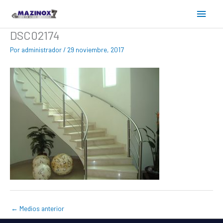
Ir
Menú
al
contenido
princ
DSC02174
Por
administrador
/
29 noviembre, 2017
←
Medios anterior