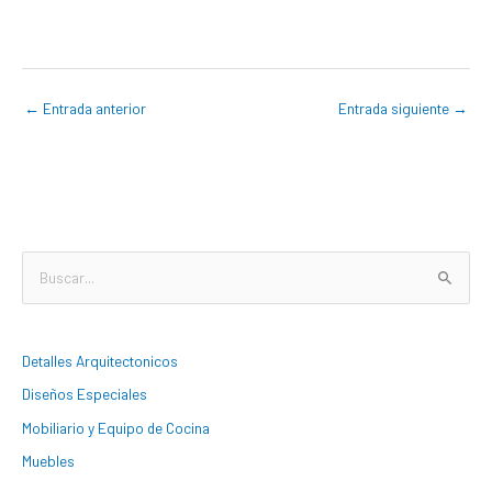
←
Entrada anterior
Entrada siguiente
→
B
u
s
Detalles Arquitectonicos
c
Diseños Especiales
a
Mobiliario y Equipo de Cocina
r
:
Muebles