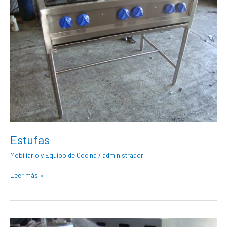
Estufas
Mobiliario y Equipo de Cocina
/
administrador
Leer más »
Diseños