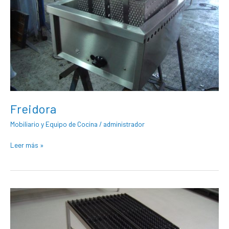
Freidora
Mobiliario y Equipo de Cocina
/
administrador
Leer más »
Fogon
Sencillo