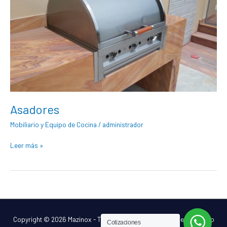
Asadores
Mobiliario y Equipo de Cocina
/
administrador
Leer más »
Copyright © 2026
Mazinox - Todo en Acero Inoxidable
| Desarrollado
Cotizaciones