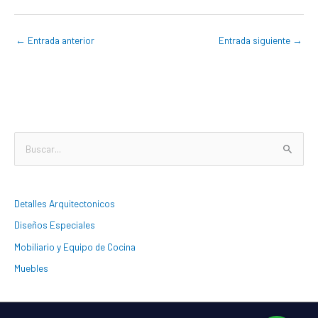
←
Entrada anterior
Entrada siguiente
→
B
u
s
Detalles Arquitectonicos
c
Diseños Especiales
a
Mobiliario y Equipo de Cocina
r
:
Muebles