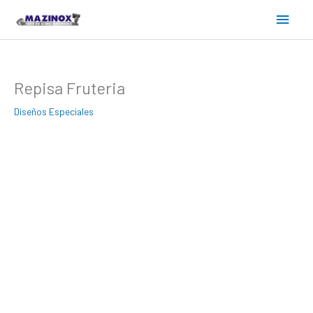
Ir
Menú
al
contenido
princ
Repisa Fruteria
Diseños Especiales