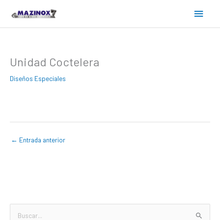
Ir
Menú
al
contenido
princ
Unidad Coctelera
Diseños Especiales
←
Entrada anterior
B