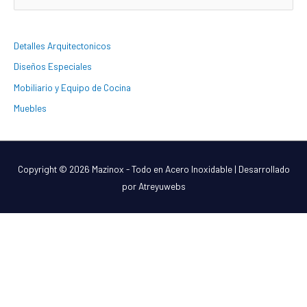
u
s
Detalles Arquitectonicos
c
Diseños Especiales
a
Mobiliario y Equipo de Cocina
r
:
Muebles
Copyright © 2026
Mazinox - Todo en Acero Inoxidable
| Desarrollado
por Atreyuwebs